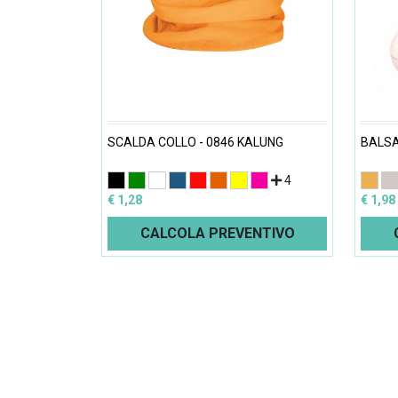
SCALDA COLLO - 0846 KALUNG
BALSA
4
€ 1,28
€ 1,98
CALCOLA PREVENTIVO