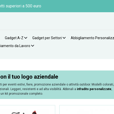
tti superiori a 500 euro
Gadget A-Z
Gadget per Settori
Abbigliamento Personaliz
liamento da Lavoro
on il tuo logo aziendale
tti per eventi estivi, fiere, promozione aziendale o attività outdoor. Modelli colorati,
nali. Leggeri, resistenti e ad alta visibilità. Abbinali a
infradito personalizzate
,
 un kit promozionale completo.