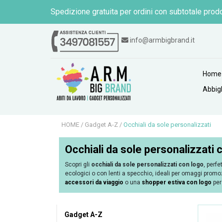
Spedizione gratuita per ordini con subtotale prodo
info@armbigbrand.it
Home
Abbig
HOME
/
Gadget A-Z
/
Occhiali da sole personalizzati
Occhiali da sole personalizzati c
Scopri gli
occhiali da sole personalizzati con logo
, perfe
ecologici o con lenti a specchio, ideali per omaggi promozio
accessori da viaggio
o una
shopper estiva con logo
per
Gadget A-Z